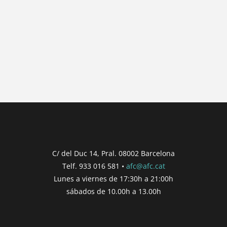
{{ general_data.posts_msg }}
No hay posts para mostrar.
{{ post.wcs_date }}
...
{{ n + 1 }}
...
{{ post.post_title }}
Concurs finalitzat
Inici de participació |
{{
formatDate(post.start, 'YYYY-MM-DD',
C/ del Duc 14, Pral. 08002 Barcelona
'DD/MM/YYYY') }}
Telf. 933 016 581 •
afc@afc.cat
Finalització de participació |
{{
Lunes a viernes de 17:30h a 21:00h
formatDate(post.end, 'YYYY-MM-DD',
sábados de 10.00h a 13.00h
'DD/MM/YYYY') }}
Consultar
Participar