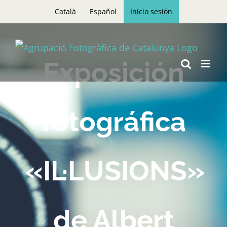
Skip
Català
Español
Inicio sesión
to
content
Exposición
fotográfica
«IL·LUSIONS»
de Albert