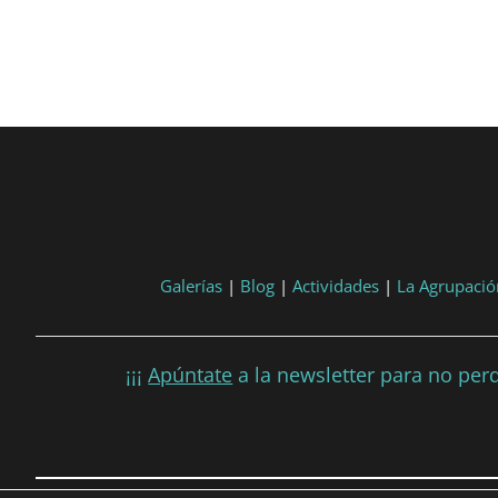
Galerías
|
Blog
|
Actividades
|
La Agrupació
¡¡¡
Apúntate
a la newsletter para no perd