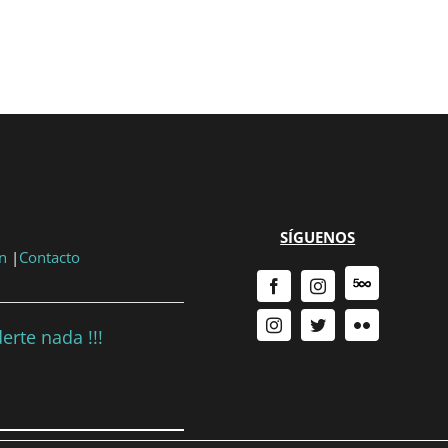
SÍGUENOS
n
|
Contacto
erte nada !!!