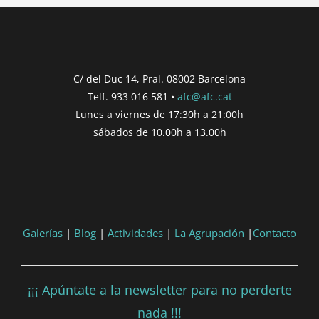
Concurs finalitzat
Inici de participació |
{{
formatDate(post.start, 'YYYY-MM-DD',
C/ del Duc 14, Pral. 08002 Barcelona
'DD/MM/YYYY') }}
Telf. 933 016 581 •
afc@afc.cat
Finalització de participació |
{{
Lunes a viernes de 17:30h a 21:00h
formatDate(post.end, 'YYYY-MM-DD',
sábados de 10.00h a 13.00h
'DD/MM/YYYY') }}
Consultar
Participar
Galerías
|
Blog
|
Actividades
|
La Agrupación
|
Contacto
¡¡¡
Apúntate
a la newsletter para no perderte
nada !!!