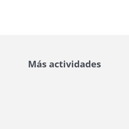
Más actividades
{{ general_data.posts_msg }}
No hay posts para mostrar.
{{ post.wcs_date }}
...
{{ n + 1 }}
...
{{ post.post_title }}