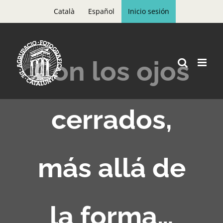
Skip
Català
Español
Inicio sesión
to
content
Con los ojos
cerrados,
más allá de
la forma…