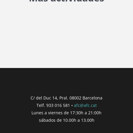
{{ general_data.posts_msg }}
No hay posts para mostrar.
{{ post.wcs_date }}
...
{{ n + 1 }}
...
{{ post.post_title }}
Concurs finalitzat
Inici de participació |
{{
formatDate(post.start, 'YYYY-MM-DD',
C/ del Duc 14, Pral. 08002 Barcelona
'DD/MM/YYYY') }}
Telf. 933 016 581 •
afc@afc.cat
Finalització de participació |
{{
Lunes a viernes de 17:30h a 21:00h
formatDate(post.end, 'YYYY-MM-DD',
sábados de 10.00h a 13.00h
'DD/MM/YYYY') }}