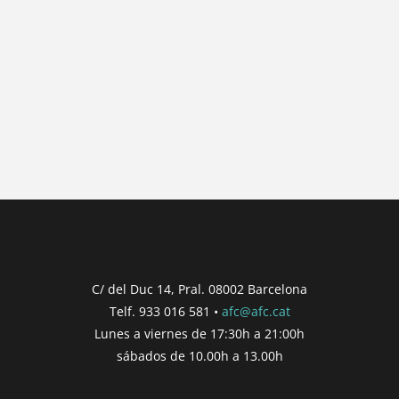
{{ general_data.posts_msg }}
No hay posts para mostrar.
{{ post.wcs_date }}
...
{{ n + 1 }}
...
{{ post.post_title }}
Concurs finalitzat
Inici de participació |
{{
formatDate(post.start, 'YYYY-MM-DD',
C/ del Duc 14, Pral. 08002 Barcelona
'DD/MM/YYYY') }}
Telf. 933 016 581 •
afc@afc.cat
Finalització de participació |
{{
Lunes a viernes de 17:30h a 21:00h
formatDate(post.end, 'YYYY-MM-DD',
sábados de 10.00h a 13.00h
'DD/MM/YYYY') }}