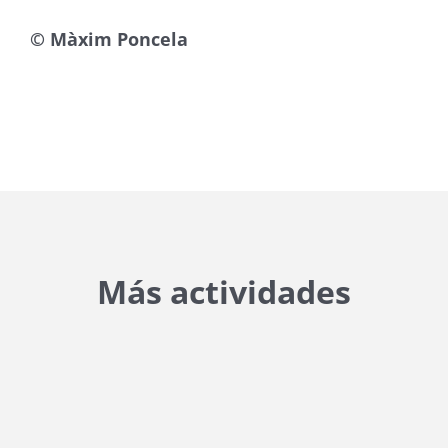
© Màxim Poncela
Más actividades
{{ general_data.posts_msg }}
No hay posts para mostrar.