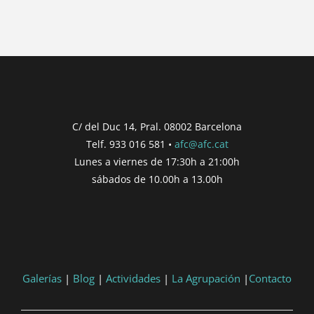
{{ post.wcs_date }}
...
{{ n + 1 }}
...
{{ post.post_title }}
Concurs finalitzat
Inici de participació |
{{
formatDate(post.start, 'YYYY-MM-DD',
C/ del Duc 14, Pral. 08002 Barcelona
'DD/MM/YYYY') }}
Telf. 933 016 581 •
afc@afc.cat
Finalització de participació |
{{
Lunes a viernes de 17:30h a 21:00h
formatDate(post.end, 'YYYY-MM-DD',
sábados de 10.00h a 13.00h
'DD/MM/YYYY') }}
Consultar
Participar
Galerías
|
Blog
|
Actividades
|
La Agrupación
|
Contacto