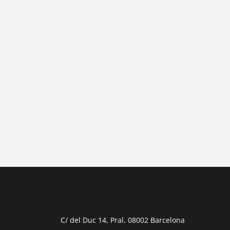
{{ general_data.posts_msg }}
No hay posts para mostrar.
{{ post.wcs_date }}
{{ post.post_title }}
Concurs finalitzat
Inici de participació |
{{ formatDate(post.s
Finalització de participació |
{{ formatDate(
C/ del Duc 14, Pral. 08002 Barcelona