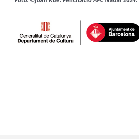
Foto: ©Joan Rué. Felicitació AFC Nadal 2024.