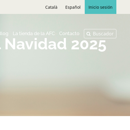
Català
Español
Inicio sesión
Blog
La tienda de la AFC
Contacto
al Navidad 2025