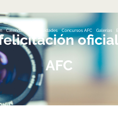
n
Calendario de actividades
Concursos AFC
Galerías
elicitación ofici
AFC