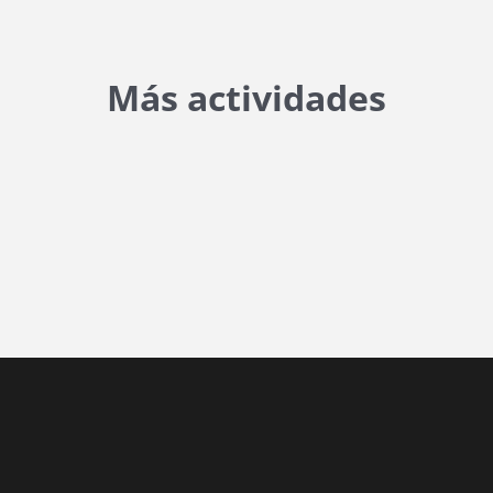
Más actividades
tart, 'YYYY-MM-DD', 'DD/MM/YYYY') }}
post.end, 'YYYY-MM-DD', 'DD/MM/YYYY') }}