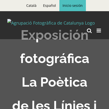
Skip
Català
Español
Inicio sesión
to
content
Exposición
fotográfica
La Poètica
de les Línies i