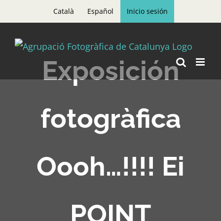
Skip
Català
Español
Inicio sesión
to
content
Exposición
fotogràfica
Oooh…!!!! Ei
POINT