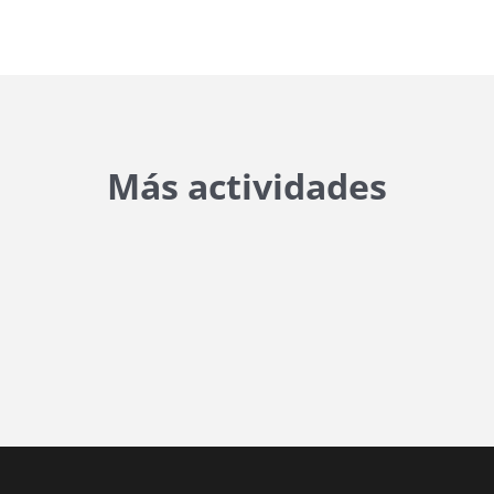
Más actividades
{{ general_data.posts_msg }}
No hay posts para mostrar.
{{ post.wcs_date }}
...
{{ n + 1 }}
...
{{ post.post_title }}
Concurs finalitzat