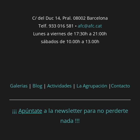
Inici de participació |
{{
formatDate(post.start, 'YYYY-MM-DD',
C/ del Duc 14, Pral. 08002 Barcelona
'DD/MM/YYYY') }}
Telf. 933 016 581 •
afc@afc.cat
Finalització de participació |
{{
Lunes a viernes de 17:30h a 21:00h
formatDate(post.end, 'YYYY-MM-DD',
sábados de 10.00h a 13.00h
'DD/MM/YYYY') }}
Consultar
Participar
Galerías
|
Blog
|
Actividades
|
La Agrupación
|
Contacto
¡¡¡
Apúntate
a la newsletter para no perderte
nada !!!