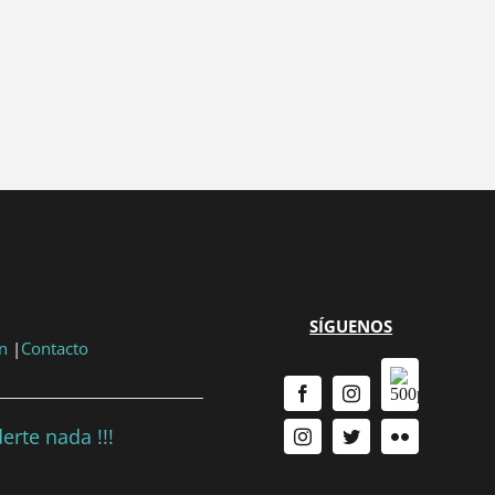
...
{{ n + 1 }}
...
SÍGUENOS
n
|
Contacto
erte nada !!!