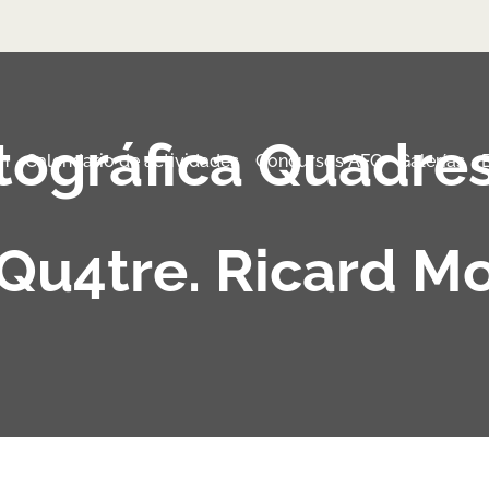
tográfica Quadre
n
Calendario de actividades
Concursos AFC
Galerías
Qu4tre. Ricard Mo