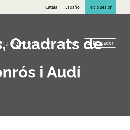
Català
Español
Inicio sesión
s, Quadrats de
Blog
La tienda de la AFC
Contacto
nrós i Audí