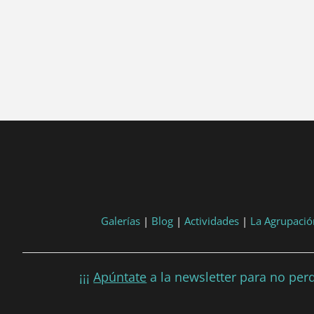
tart, 'YYYY-MM-DD', 'DD/MM/YYYY') }}
post.end, 'YYYY-MM-DD', 'DD/MM/YYYY') }}
Galerías
|
Blog
|
Actividades
|
La Agrupació
¡¡¡
Apúntate
a la newsletter para no perd