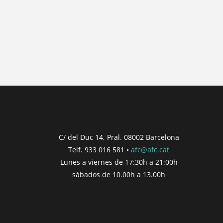
{{ general_data.posts_msg }}
No hay posts para mostrar.
{{ post.wcs_date }}
{{ post.post_title }}
Concurs finalitzat
Inici de participació |
{{ formatDate(post.s
Finalització de participació |
{{ formatDate(
C/ del Duc 14, Pral. 08002 Barcelona
Telf. 933 016 581 •
afc@afc.cat
Consultar
Participar
Lunes a viernes de 17:30h a 21:00h
sábados de 10.00h a 13.00h