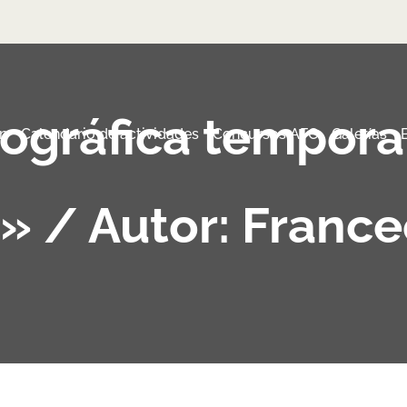
tográfica tempora
n
Calendario de actividades
Concursos AFC
Galerías
» / Autor: France