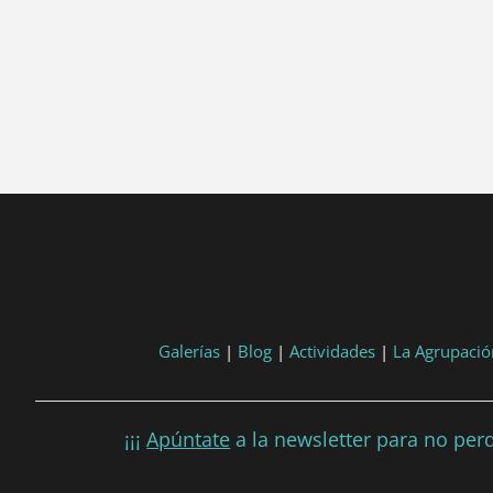
tart, 'YYYY-MM-DD', 'DD/MM/YYYY') }}
post.end, 'YYYY-MM-DD', 'DD/MM/YYYY') }}
Galerías
|
Blog
|
Actividades
|
La Agrupació
¡¡¡
Apúntate
a la newsletter para no perd