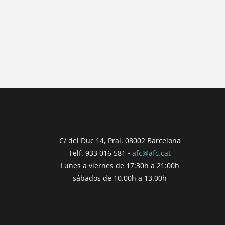
{{ general_data.posts_msg }}
No hay posts para mostrar.
{{ post.wcs_date }}
{{ post.post_title }}
Concurs finalitzat
Inici de participació |
{{ formatDate(post.s
Finalització de participació |
{{ formatDate(
C/ del Duc 14, Pral. 08002 Barcelona
Telf. 933 016 581 •
afc@afc.cat
Consultar
Participar
Lunes a viernes de 17:30h a 21:00h
sábados de 10.00h a 13.00h