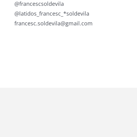
@francescsoldevila
@latidos_francesc_*soldevila
francesc.soldevila@gmail.com