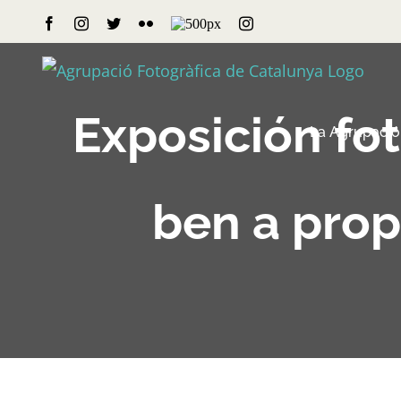
Skip
Facebook
Instagram
Twitter
Flickr
500px
Instagram
to
content
Exposición fo
La Agrupació
ben a prop