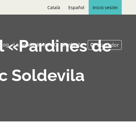
Català
Español
Inicio sesión
l «Pardines de
Blog
La tienda de la AFC
Contacto
c Soldevila