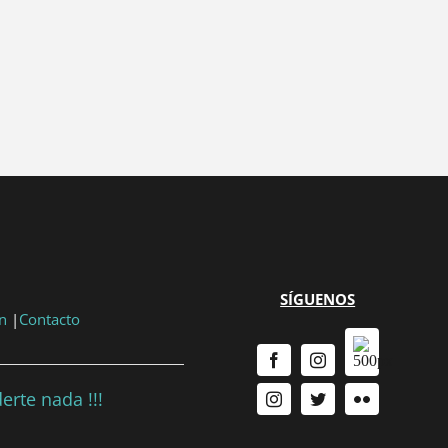
...
{{ n + 1 }}
...
SÍGUENOS
n
|
Contacto
erte nada !!!