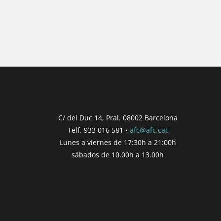
No hay posts para mostrar.
{{ post.wcs_date }}
{{ post.post_title }}
Concurs finalitzat
Inici de participació |
{{ formatDate(post.s
Finalització de participació |
{{ formatDate(
C/ del Duc 14, Pral. 08002 Barcelona
Telf. 933 016 581 •
afc@afc.cat
Consultar
Participar
Lunes a viernes de 17:30h a 21:00h
sábados de 10.00h a 13.00h