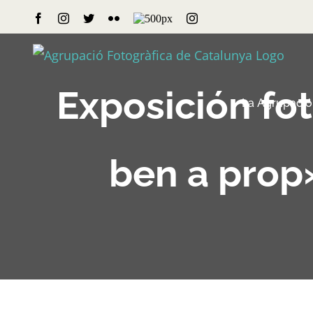
Skip
Facebook
Instagram
Twitter
Flickr
500px
Instagram
to
content
Exposición fo
La Agrupació
ben a prop»