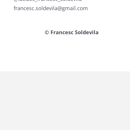
francesc.soldevila@gmail.com
© Francesc Soldevila
{{ general_data.posts_msg }}