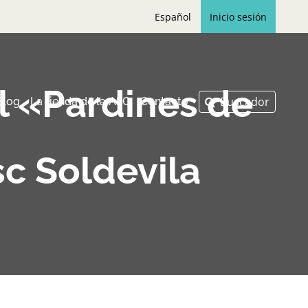
Español
Inicio sesión
l «Pardines de
Blog
La tienda de la AFC
Contacto
sc Soldevila