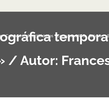
tográfica tempora
n
Calendario de actividades
Concursos AFC
Galerías
 / Autor: France