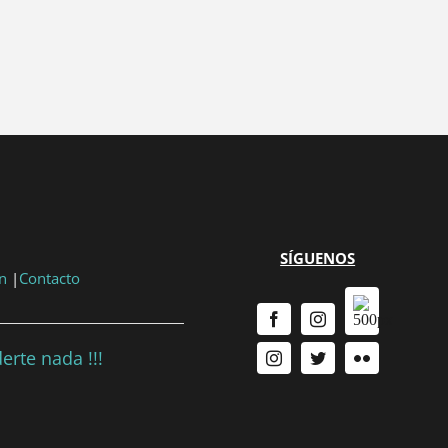
...
{{ n + 1 }}
...
SÍGUENOS
n
|
Contacto
erte nada !!!