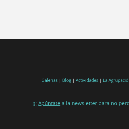
tart, 'YYYY-MM-DD', 'DD/MM/YYYY') }}
post.end, 'YYYY-MM-DD', 'DD/MM/YYYY') }}
Galerías
|
Blog
|
Actividades
|
La Agrupació
¡¡¡
Apúntate
a la newsletter para no perd