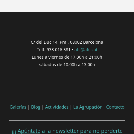
{{ post.post_title }}
Concurs finalitzat
Inici de participació |
{{
formatDate(post.start, 'YYYY-MM-DD',
C/ del Duc 14, Pral. 08002 Barcelona
'DD/MM/YYYY') }}
Telf. 933 016 581 •
afc@afc.cat
Finalització de participació |
{{
Lunes a viernes de 17:30h a 21:00h
formatDate(post.end, 'YYYY-MM-DD',
sábados de 10.00h a 13.00h
'DD/MM/YYYY') }}
Consultar
Participar
Galerías
|
Blog
|
Actividades
|
La Agrupación
|
Contacto
¡¡¡
Apúntate
a la newsletter para no perderte