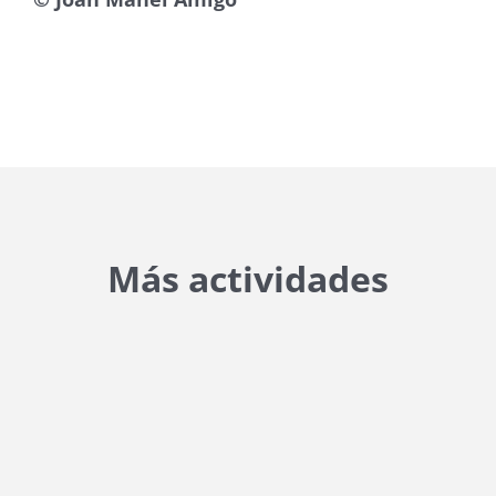
Más actividades
{{ general_data.posts_msg }}
No hay posts para mostrar.
{{ post.wcs_date }}
...
{{ n + 1 }}
...