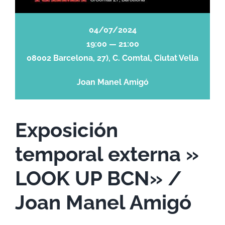
04/07/2024
19:00 — 21:00
08002 Barcelona, 27), C. Comtal, Ciutat Vella
Joan Manel Amigó
Exposición
temporal externa »
LOOK UP BCN» /
Joan Manel Amigó