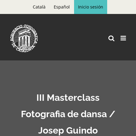
Skip
Català
Español
Inicio sesión
to
content
III Masterclass
Fotografia de dansa /
Josep Guindo