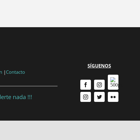
...
{{ n + 1 }}
...
SÍGUENOS
n
|
Contacto
erte nada !!!
okies