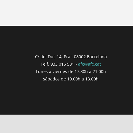
{{ post.wcs_date }}
{{ post.post_title }}
Concurs finalitzat
Inici de participació |
{{ formatDate(post.s
Finalització de participació |
{{ formatDate(
C/ del Duc 14, Pral. 08002 Barcelona
Telf. 933 016 581 •
afc@afc.cat
Consultar
Participar
Lunes a viernes de 17:30h a 21:00h
sábados de 10.00h a 13.00h