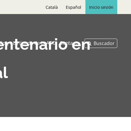
Català
Español
Inicio sesión
entenario en
Blog
La tienda de la AFC
Contacto
al