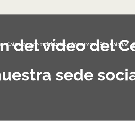
n del vídeo del C
n
Calendario de actividades
Concursos AFC
Galerías
uestra sede soci