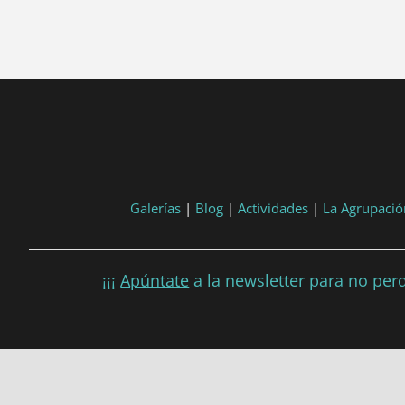
tart, 'YYYY-MM-DD', 'DD/MM/YYYY') }}
post.end, 'YYYY-MM-DD', 'DD/MM/YYYY') }}
Galerías
|
Blog
|
Actividades
|
La Agrupació
¡¡¡
Apúntate
a la newsletter para no perd
Política de Privacidad
|
Política de co