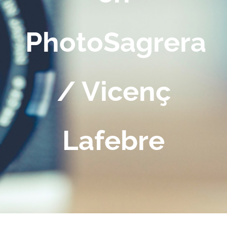
PhotoSagrera
/ Vicenç
Lafebre