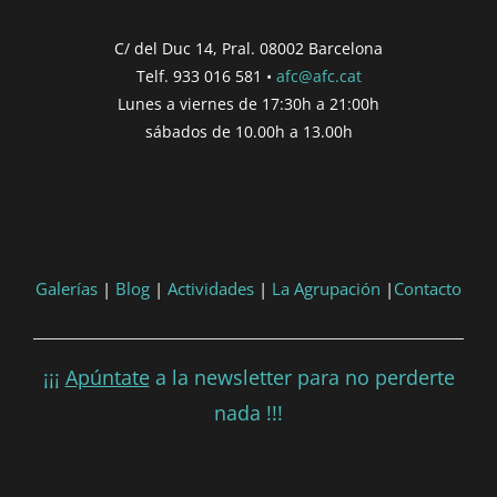
Inici de participació |
{{
formatDate(post.start, 'YYYY-MM-DD',
C/ del Duc 14, Pral. 08002 Barcelona
'DD/MM/YYYY') }}
Telf. 933 016 581 •
afc@afc.cat
Finalització de participació |
{{
Lunes a viernes de 17:30h a 21:00h
formatDate(post.end, 'YYYY-MM-DD',
sábados de 10.00h a 13.00h
'DD/MM/YYYY') }}
Consultar
Participar
Galerías
|
Blog
|
Actividades
|
La Agrupación
|
Contacto
¡¡¡
Apúntate
a la newsletter para no perderte
nada !!!