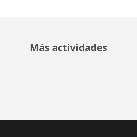
Más actividades
{{ general_data.posts_msg }}
No hay posts para mostrar.
{{ post.wcs_date }}
...
{{ n + 1 }}
...
{{ post.post_title }}
Concurs finalitzat