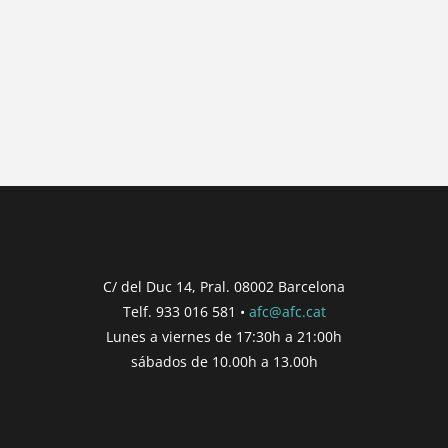
{{ general_data.posts_msg }}
No hay posts para mostrar.
{{ post.wcs_date }}
...
{{ n + 1 }}
...
{{ post.post_title }}
Concurs finalitzat
Inici de participació |
{{
formatDate(post.start, 'YYYY-MM-DD',
C/ del Duc 14, Pral. 08002 Barcelona
'DD/MM/YYYY') }}
Telf. 933 016 581 •
afc@afc.cat
Finalització de participació |
{{
Lunes a viernes de 17:30h a 21:00h
formatDate(post.end, 'YYYY-MM-DD',
sábados de 10.00h a 13.00h
'DD/MM/YYYY') }}
Consultar
Participar