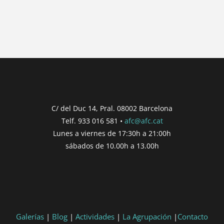
{{ post.wcs_date }}
...
{{ n + 1 }}
...
{{ post.post_title }}
Concurs finalitzat
Inici de participació |
{{
formatDate(post.start, 'YYYY-MM-DD',
C/ del Duc 14, Pral. 08002 Barcelona
'DD/MM/YYYY') }}
Telf. 933 016 581 •
afc@afc.cat
Finalització de participació |
{{
Lunes a viernes de 17:30h a 21:00h
formatDate(post.end, 'YYYY-MM-DD',
sábados de 10.00h a 13.00h
'DD/MM/YYYY') }}
Consultar
Participar
Galerías
|
Blog
|
Actividades
|
La Agrupación
|
Contacto