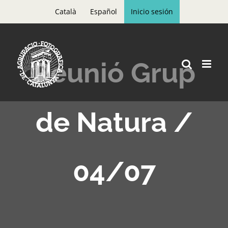
Skip
Català
Español
Inicio sesión
to
content
Reunió Grup
de Natura /
04/07