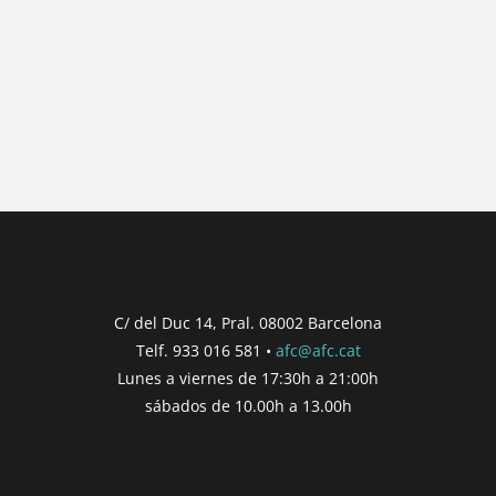
{{ general_data.posts_msg }}
No hay posts para mostrar.
{{ post.wcs_date }}
...
{{ n + 1 }}
...
{{ post.post_title }}
Concurs finalitzat
Inici de participació |
{{
formatDate(post.start, 'YYYY-MM-DD',
C/ del Duc 14, Pral. 08002 Barcelona
'DD/MM/YYYY') }}
Telf. 933 016 581 •
afc@afc.cat
Finalització de participació |
{{
Lunes a viernes de 17:30h a 21:00h
formatDate(post.end, 'YYYY-MM-DD',
sábados de 10.00h a 13.00h
'DD/MM/YYYY') }}
Consultar
Participar