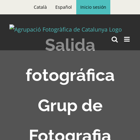
Skip
Català
Español
Inicio sesión
to
content
Salida
fotográfica
Grup de
Fotografia