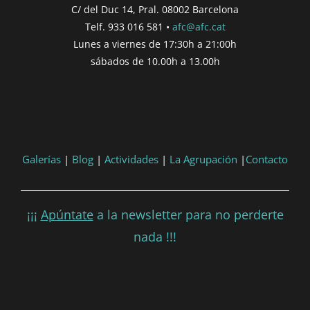
C/ del Duc 14, Pral. 08002 Barcelona
'DD/MM/YYYY') }}
Telf. 933 016 581 •
afc@afc.cat
Finalització de participació |
{{
Lunes a viernes de 17:30h a 21:00h
formatDate(post.end, 'YYYY-MM-DD',
sábados de 10.00h a 13.00h
'DD/MM/YYYY') }}
Consultar
Participar
Galerías
|
Blog
|
Actividades
|
La Agrupación
|
Contacto
¡¡¡
Apúntate
a la newsletter para no perderte
nada !!!