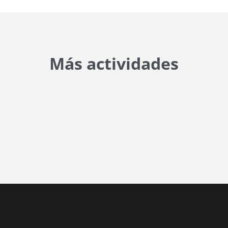
Más actividades
{{ general_data.posts_msg }}
No hay posts para mostrar.
{{ post.wcs_date }}
...
{{ n + 1 }}
...
{{ post.post_title }}
Concurs finalitzat
Inici de participació |
{{
formatDate(post.start, 'YYYY-MM-DD',