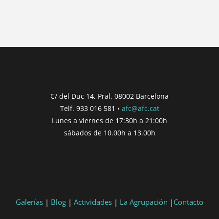
{{ post.wcs_date }}
...
{{ n + 1 }}
...
{{ post.post_title }}
Concurs finalitzat
Inici de participació |
{{
formatDate(post.start, 'YYYY-MM-DD',
C/ del Duc 14, Pral. 08002 Barcelona
'DD/MM/YYYY') }}
Telf. 933 016 581 •
afc@afc.cat
Finalització de participació |
{{
Lunes a viernes de 17:30h a 21:00h
formatDate(post.end, 'YYYY-MM-DD',
sábados de 10.00h a 13.00h
'DD/MM/YYYY') }}
Consultar
Participar
Galerías
|
Blog
|
Actividades
|
La Agrupación
|
Contacto