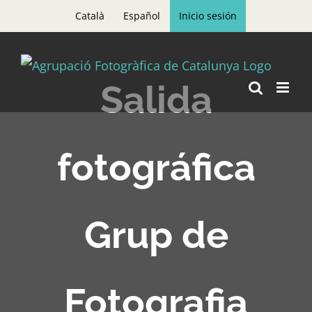
Skip
Català
Español
Inicio sesión
to
content
Salida
fotográfica
Grup de
Fotografia