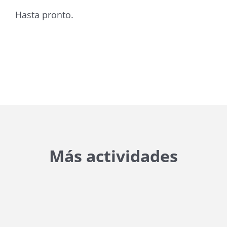
Hasta pronto.
Más actividades
{{ general_data.posts_msg }}
No hay posts para mostrar.