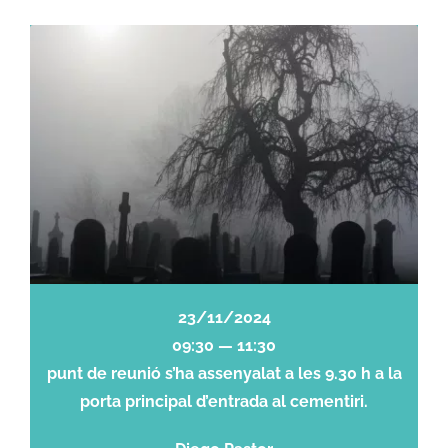
23/11/2024
09:30 — 11:30
punt de reunió s’ha assenyalat a les 9.30 h a la
porta principal d’entrada al cementiri.