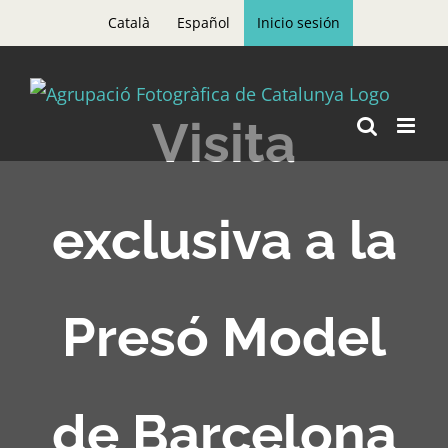
Skip
Català
Español
Inicio sesión
to
content
Visita
exclusiva a la
Presó Model
de Barcelona