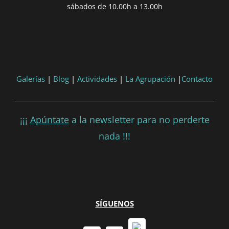
sábados de 10.00h a 13.00h
'DD/MM/YYYY') }}
Consultar
Participar
Galerías
|
Blog
|
Actividades
|
La Agrupación
|
Contacto
¡¡¡
Apúntate
a la newsletter para no perderte
nada !!!
SÍGUENOS