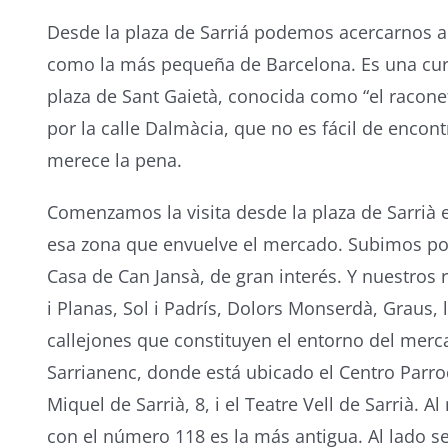
Desde la plaza de Sarriá podemos acercarnos a
como la más pequeña de Barcelona. Es una curi
plaza de Sant Gaietà, conocida como “el racone
por la calle Dalmàcia, que no es fácil de encon
merece la pena.
Comenzamos la visita desde la plaza de Sarrià 
esa zona que envuelve el mercado. Subimos por l
Casa de Can Jansà, de gran interés. Y nuestros 
i Planas, Sol i Padrís, Dolors Monserdà, Graus, 
callejones que constituyen el entorno del merc
Sarrianenc, donde está ubicado el Centro Parroq
Miquel de Sarrià, 8, i el Teatre Vell de Sarrià. A
con el número 118 es la más antigua. Al lado se 