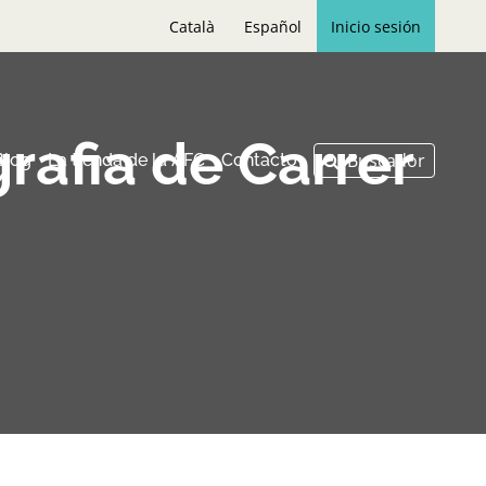
Català
Español
Inicio sesión
rafia de Carrer
Blog
La tienda de la AFC
Contacto