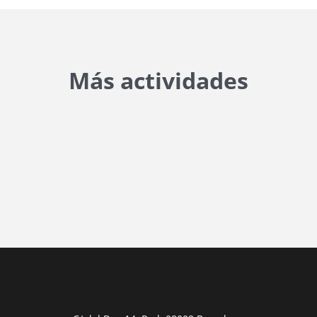
Más actividades
{{ general_data.posts_msg }}
No hay posts para mostrar.
{{ post.wcs_date }}
...
{{ n + 1 }}
...
{{ post.post_title }}
Concurs finalitzat
Inici de participació |
{{
formatDate(post.start, 'YYYY-MM-DD',