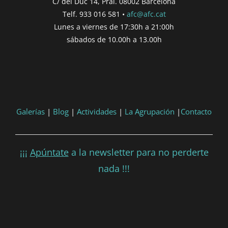
C/ del Duc 14, Pral. 08002 Barcelona
'DD/MM/YYYY') }}
Telf. 933 016 581 •
afc@afc.cat
Finalització de participació |
{{
Lunes a viernes de 17:30h a 21:00h
formatDate(post.end, 'YYYY-MM-DD',
sábados de 10.00h a 13.00h
'DD/MM/YYYY') }}
Consultar
Participar
Galerías
|
Blog
|
Actividades
|
La Agrupación
|
Contacto
¡¡¡
Apúntate
a la newsletter para no perderte
nada !!!