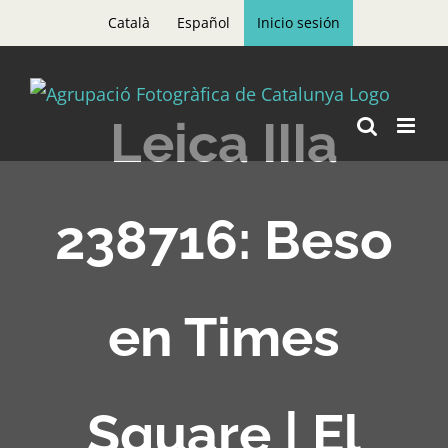
Skip
Català
Español
Inicio sesión
to
content
Leica IIIa
238716: Beso
en Times
Square | El