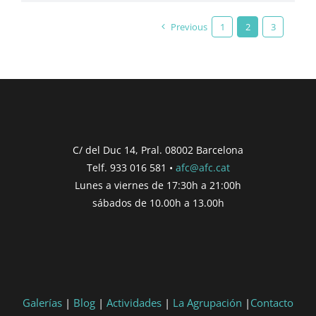
Previous
1
2
3
C/ del Duc 14, Pral. 08002 Barcelona
Telf. 933 016 581 •
afc@afc.cat
Lunes a viernes de 17:30h a 21:00h
sábados de 10.00h a 13.00h
Galerías
|
Blog
|
Actividades
|
La Agrupación
|
Contacto