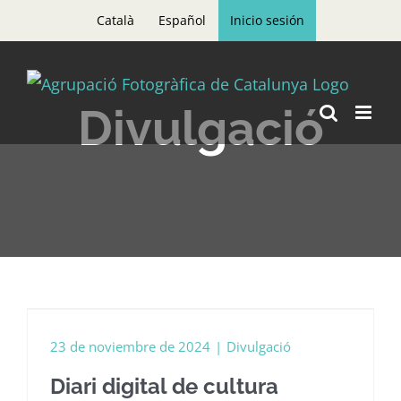
Skip
Català
Español
Inicio sesión
to
content
Divulgació
23 de noviembre de 2024
|
Divulgació
Diari digital de cultura