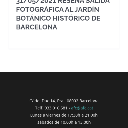
31/05/2021 RESEÑA SALIDA
FOTOGRÁFICA AL JARDÍN
BOTÁNICO HISTÓRICO DE
BARCELONA
C/ del Duc 14, Pral. 08002 Barcelona
Telf. 933 016 581 •
afc@afc.cat
Lunes a viernes de 17:30h a 21:00h
sábados de 10.00h a 13.00h