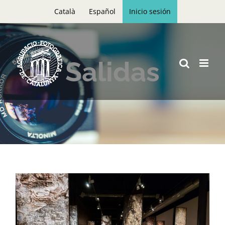
Skip
Català
Español
Inicio sesión
to
content
Salidas