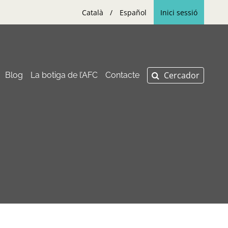
Català
Español
Inici sessió
Blog
La botiga de l’AFC
Contacte