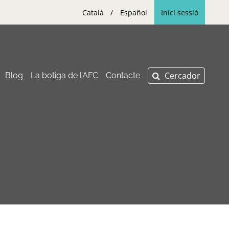
Català
Español
Inici sessió
Blog
La botiga de l’AFC
Contacte