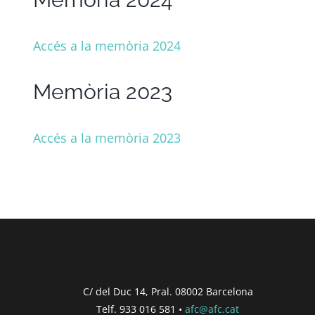
Accés a la memòria 2024
Memòria 2023
Accés a la memòria 2023
C/ del Duc 14, Pral. 08002 Barcelona
Telf. 933 016 581 •
afc@afc.cat