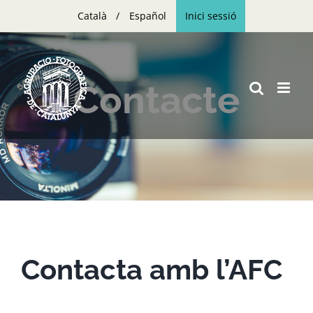
Skip
Català
Español
Inici sessió
to
content
Contacte
Contacta amb l’AFC