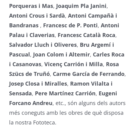
Porqueras i Mas
,
Joaquim Pla Janini
,
Antoni Crous i Sardà
,
Antoni Campañà i
Bandranas
,
Francesc de P. Ponti
,
Antoni
Palau i Claverias
,
Francesc Català Roca
,
Salvador Lluch i Oliveres
,
Bru Argemí i
Pascual
,
Joan Colom i Altemir
,
Carles Roca
i Casanovas
,
Vicenç Carrión i Milla
,
Rosa
Szücs de Truñó
,
Carme García de Ferrando
,
Josep Closa i Miralles
,
Ramon Vilalta i
Sensada
,
Pere Martínez Carrión
,
Eugeni
Forcano Andreu
, etc., són alguns dels autors
més coneguts amb les obres de què disposa
la nostra Fototeca.