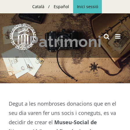
Skip
Català
Español
Inici sessió
to
content
Patrimoni
Degut a les nombroses donacions que en el
seu dia varen fer uns socis i coneguts, es va
decidir de crear el
Museu-Social de