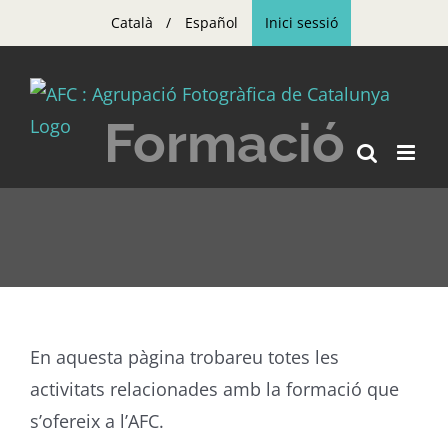
Skip
Català
Español
Inici sessió
to
content
Formació
En aquesta pàgina trobareu totes les
activitats relacionades amb la formació que
s’ofereix a l’AFC.