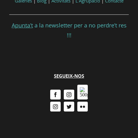
Galeries
|
Blog
|
Activitats
|
L’Agrupació
|
Contacte
Apunta’t
a la newsletter per a no perdre’t res
!!!
SEGUEIX-NOS