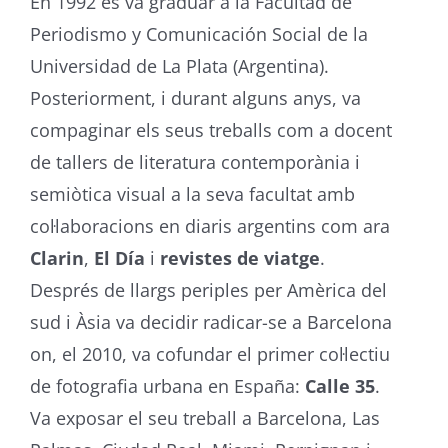
En 1992 es va graduar a la Facultad de
Periodismo y Comunicación Social de la
Universidad de La Plata (Argentina).
Posteriorment, i durant alguns anys, va
compaginar els seus treballs com a docent
de tallers de literatura contemporània i
semiòtica visual a la seva facultat amb
col·laboracions en diaris argentins com ara
Clarin
,
El Día
i
revistes de viatge
.
Després de llargs periples per Amèrica del
sud i Àsia va decidir radicar-se a Barcelona
on, el 2010, va cofundar el primer col·lectiu
de fotografia urbana en España:
Calle 35
.
Va exposar el seu treball a Barcelona, Las