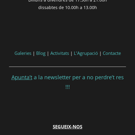
formatDate(post.end, 'YYYY-MM-DD',
dissabtes de 10.00h a 13.00h
'DD/MM/YYYY') }}
Consultar
Participar
Galeries
|
Blog
|
Activitats
|
L’Agrupació
|
Contacte
Apunta’t
a la newsletter per a no perdre’t res
!!!
SEGUEIX-NOS