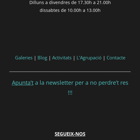
Dilluns a divendres de 17.30h a 21.00h
formatDate(post.end, 'YYYY-MM-DD',
dissabtes de 10.00h a 13.00h
'DD/MM/YYYY') }}
Consultar
Participar
Galeries
|
Blog
|
Activitats
|
L’Agrupació
|
Contacte
Apunta’t
a la newsletter per a no perdre’t res
!!!
SEGUEIX-NOS