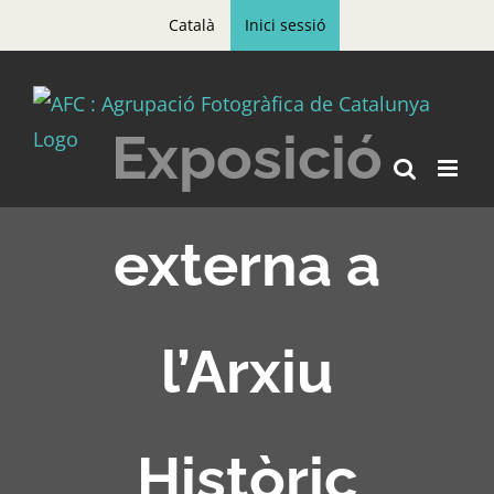
Skip
Català
Inici sessió
to
content
Exposició
externa a
l’Arxiu
Històric