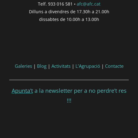
Telf. 933 016 581 •
afc@afc.cat
Dilluns a divendres de 17.30h a 21.00h
dissabtes de 10.00h a 13.00h
Galeries
|
Blog
|
Activitats
|
L’Agrupació
|
Contacte
Apunta’t
a la newsletter per a no perdre’t res
!!!