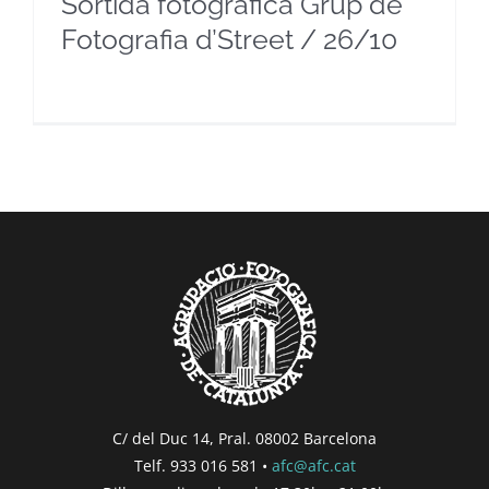
Sortida fotogràfica Grup de
Fotografia d’Street / 26/10
C/ del Duc 14, Pral. 08002 Barcelona
Telf. 933 016 581 •
afc@afc.cat