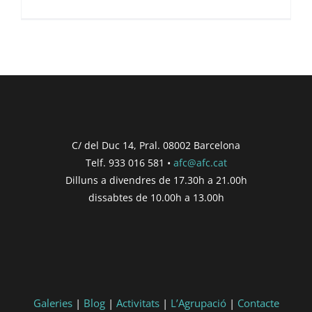
C/ del Duc 14, Pral. 08002 Barcelona
Telf. 933 016 581 •
afc@afc.cat
Dilluns a divendres de 17.30h a 21.00h
dissabtes de 10.00h a 13.00h
Galeries
|
Blog
|
Activitats
|
L’Agrupació
|
Contacte