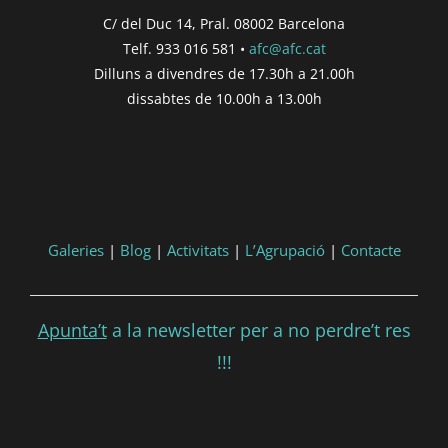
C/ del Duc 14, Pral. 08002 Barcelona
Telf. 933 016 581 •
afc@afc.cat
Dilluns a divendres de 17.30h a 21.00h
dissabtes de 10.00h a 13.00h
Galeries
|
Blog
|
Activitats
|
L’Agrupació
|
Contacte
Apunta’t
a la newsletter per a no perdre’t res
!!!