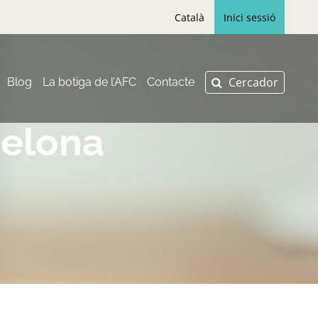
Català
Inici sessió
Blog
La botiga de l’AFC
Contacte
celona