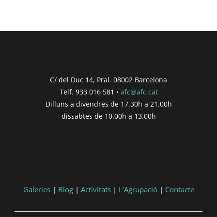
C/ del Duc 14, Pral. 08002 Barcelona
Telf. 933 016 581 •
afc@afc.cat
Dilluns a divendres de 17.30h a 21.00h
dissabtes de 10.00h a 13.00h
Galeries
|
Blog
|
Activitats
|
L’Agrupació
|
Contacte