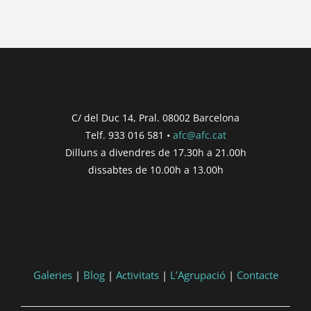
...
{{ n + 1 }}
...
{{ post.post_title }}
Concurs finalitzat
Inici de participació |
{{
formatDate(post.start, 'YYYY-MM-DD',
C/ del Duc 14, Pral. 08002 Barcelona
'DD/MM/YYYY') }}
Telf. 933 016 581 •
afc@afc.cat
Finalització de participació |
{{
Dilluns a divendres de 17.30h a 21.00h
formatDate(post.end, 'YYYY-MM-DD',
dissabtes de 10.00h a 13.00h
'DD/MM/YYYY') }}
Consultar
Participar
Galeries
|
Blog
|
Activitats
|
L’Agrupació
|
Contacte