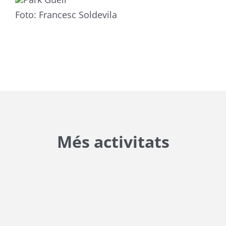
Foto: Francesc Soldevila
Més activitats
{{ general_data.posts_msg }}
No hi ha posts per a mostrar.
{{ post.wcs_date }}