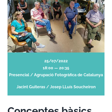
25/07/2022
18:00 — 20:35
Presencial / Agrupació Fotogràfica de Catalunya
Jacint Guiteras / Josep LLuís Soucheiron
Conceptes bàsics