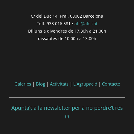
Inici de participació |
{{
formatDate(post.start, 'YYYY-MM-DD',
C/ del Duc 14, Pral. 08002 Barcelona
'DD/MM/YYYY') }}
Telf. 933 016 581 •
afc@afc.cat
Finalització de participació |
{{
Dilluns a divendres de 17.30h a 21.00h
formatDate(post.end, 'YYYY-MM-DD',
dissabtes de 10.00h a 13.00h
'DD/MM/YYYY') }}
Consultar
Participar
Galeries
|
Blog
|
Activitats
|
L’Agrupació
|
Contacte
Apunta’t
a la newsletter per a no perdre’t res
!!!