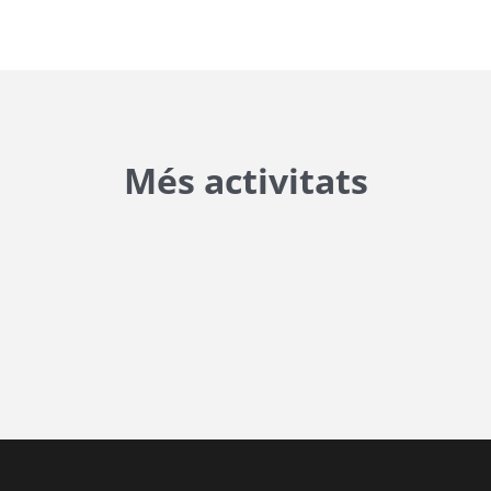
Més activitats
{{ general_data.posts_msg }}
No hi ha posts per a mostrar.
{{ post.wcs_date }}
...
{{ n + 1 }}
...
{{ post.post_title }}
Concurs finalitzat