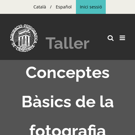
Skip
Català
Español
Inici sessió
to
content
Taller
Conceptes
Bàsics de la
fotografia