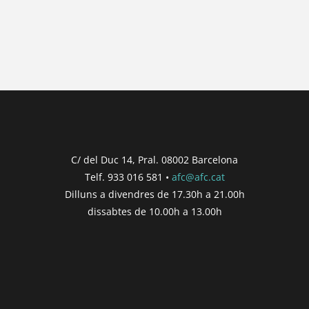
No hi ha posts per a mostrar.
{{ post.wcs_date }}
...
{{ n + 1 }}
...
{{ post.post_title }}
Concurs finalitzat
Inici de participació |
{{
formatDate(post.start, 'YYYY-MM-DD',
C/ del Duc 14, Pral. 08002 Barcelona
'DD/MM/YYYY') }}
Telf. 933 016 581 •
afc@afc.cat
Finalització de participació |
{{
Dilluns a divendres de 17.30h a 21.00h
formatDate(post.end, 'YYYY-MM-DD',
dissabtes de 10.00h a 13.00h
'DD/MM/YYYY') }}
Consultar
Participar