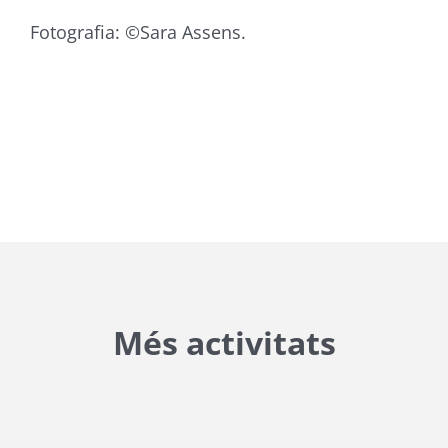
Fotografia: ©Sara Assens.
Més activitats
{{ general_data.posts_msg }}