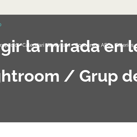
gir la mirada en l
grupació
Calendari d’activitats
Concursos AFC
Galeries
htroom / Grup d