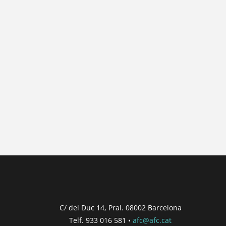
{{ general_data.posts_msg }}
No hi ha posts per a mostrar.
{{ post.wcs_date }}
{{ post.post_title }}
Concurs finalitzat
Inici de participació |
{{ formatDate(post.s
Finalització de participació |
{{ formatDate(
C/ del Duc 14, Pral. 08002 Barcelona
Telf. 933 016 581 •
afc@afc.cat
Consultar
Participar