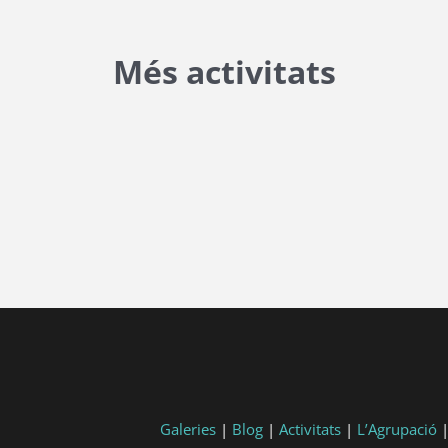
Més activitats
tart, 'YYYY-MM-DD', 'DD/MM/YYYY') }}
post.end, 'YYYY-MM-DD', 'DD/MM/YYYY') }}
Galeries
|
Blog
|
Activitats
|
L’Agrupació