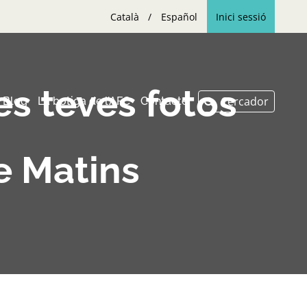
Català
Español
Inici sessió
es teves fotos
Blog
La botiga de l’AFC
Contacte
e Matins