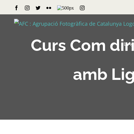
Skip
Facebook
Instagram
Twitter
Flickr
500px
Instagram
to
content
Curs Com diri
L’ A
amb Lig