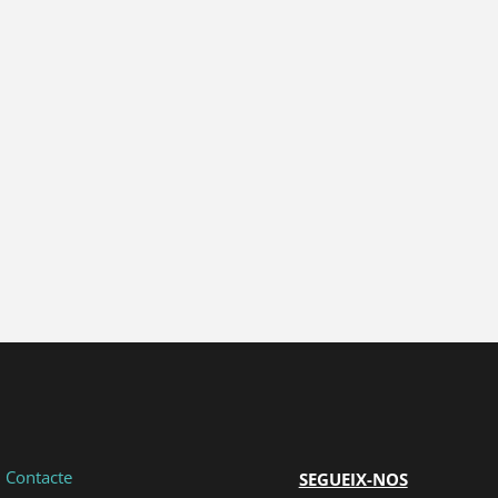
...
{{ n + 1 }}
...
|
Contacte
SEGUEIX-NOS