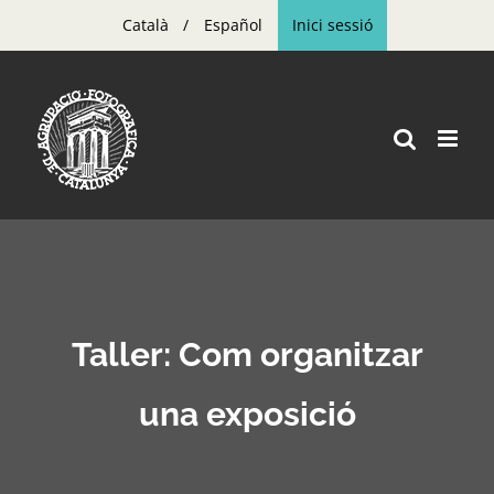
Skip
Català
Español
Inici sessió
to
content
Taller: Com organitzar
una exposició