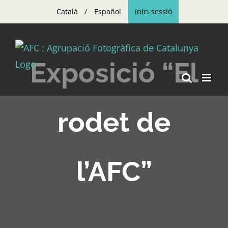
Skip
Català
Español
Inici sessió
to
content
Exposició “El
rodet de
l’AFC”