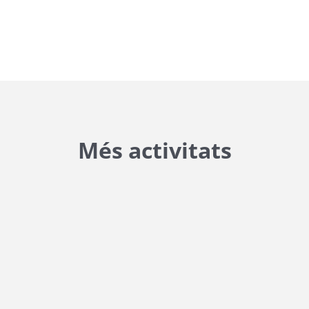
Més activitats
{{ general_data.posts_msg }}
No hi ha posts per a mostrar.
{{ post.wcs_date }}
...
{{ n + 1 }}
...
{{ post.post_title }}