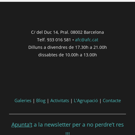
Concurs finalitzat
Inici de participació |
{{
formatDate(post.start, 'YYYY-MM-DD',
C/ del Duc 14, Pral. 08002 Barcelona
'DD/MM/YYYY') }}
Telf. 933 016 581 •
afc@afc.cat
Finalització de participació |
{{
Dilluns a divendres de 17.30h a 21.00h
formatDate(post.end, 'YYYY-MM-DD',
dissabtes de 10.00h a 13.00h
'DD/MM/YYYY') }}
Consultar
Participar
Galeries
|
Blog
|
Activitats
|
L’Agrupació
|
Contacte
Apunta’t
a la newsletter per a no perdre’t res
!!!