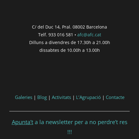
Concurs finalitzat
Inici de participació |
{{
formatDate(post.start, 'YYYY-MM-DD',
C/ del Duc 14, Pral. 08002 Barcelona
'DD/MM/YYYY') }}
Telf. 933 016 581 •
afc@afc.cat
Finalització de participació |
{{
Dilluns a divendres de 17.30h a 21.00h
formatDate(post.end, 'YYYY-MM-DD',
dissabtes de 10.00h a 13.00h
'DD/MM/YYYY') }}
Consultar
Participar
Galeries
|
Blog
|
Activitats
|
L’Agrupació
|
Contacte
Apunta’t
a la newsletter per a no perdre’t res
!!!