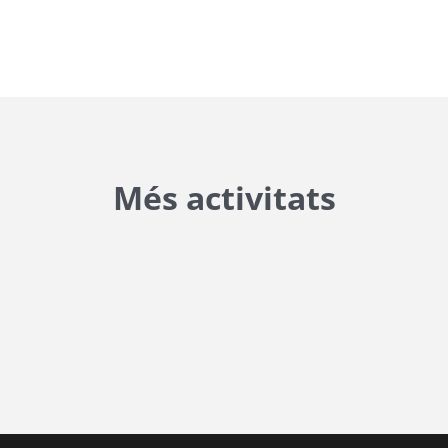
Més activitats
{{ general_data.posts_msg }}
No hi ha posts per a mostrar.
{{ post.wcs_date }}
...
{{ n + 1 }}
...
{{ post.post_title }}