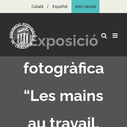
Skip
Català
Español
Inici sessió
to
content
Exposició
fotogràfica
“Les mains
au travail.