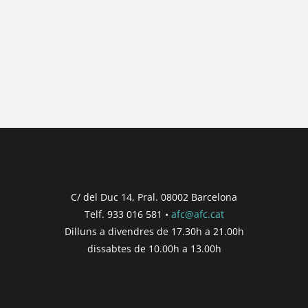
{{ general_data.posts_msg }}
No hi ha posts per a mostrar.
{{ post.wcs_date }}
...
{{ n + 1 }}
...
{{ post.post_title }}
Concurs finalitzat
Inici de participació |
{{
formatDate(post.start, 'YYYY-MM-DD',
C/ del Duc 14, Pral. 08002 Barcelona
'DD/MM/YYYY') }}
Telf. 933 016 581 •
afc@afc.cat
Finalització de participació |
{{
Dilluns a divendres de 17.30h a 21.00h
formatDate(post.end, 'YYYY-MM-DD',
dissabtes de 10.00h a 13.00h
'DD/MM/YYYY') }}
Consultar
Participar