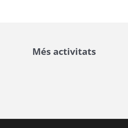
Més activitats
{{ general_data.posts_msg }}
No hi ha posts per a mostrar.
{{ post.wcs_date }}
...
{{ n + 1 }}
...
{{ post.post_title }}