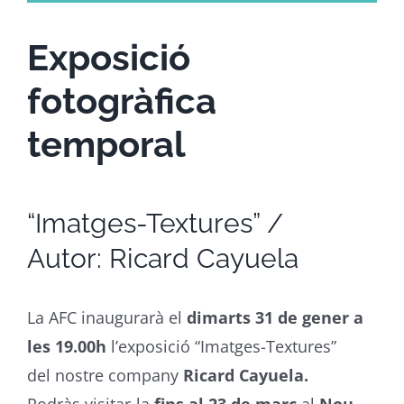
Exposició
fotogràfica
temporal
“Imatges-Textures” /
Autor: Ricard Cayuela
La AFC inaugurarà el
dimarts 31 de gener a
les 19.00h
l’exposició “Imatges-Textures”
del nostre company
Ricard Cayuela.
Podràs visitar-la
fins al 23 de març
al
Nou