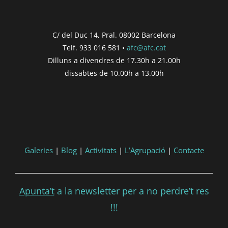
Concurs finalitzat
Inici de participació |
{{
formatDate(post.start, 'YYYY-MM-DD',
C/ del Duc 14, Pral. 08002 Barcelona
'DD/MM/YYYY') }}
Telf. 933 016 581 •
afc@afc.cat
Finalització de participació |
{{
Dilluns a divendres de 17.30h a 21.00h
formatDate(post.end, 'YYYY-MM-DD',
dissabtes de 10.00h a 13.00h
'DD/MM/YYYY') }}
Consultar
Participar
Galeries
|
Blog
|
Activitats
|
L’Agrupació
|
Contacte
Apunta’t
a la newsletter per a no perdre’t res
!!!